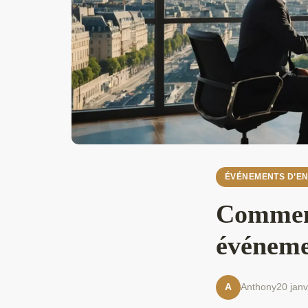
ÉVÉNEMENTS D’EN
Comment
événemen
Anthony
20 janv
A