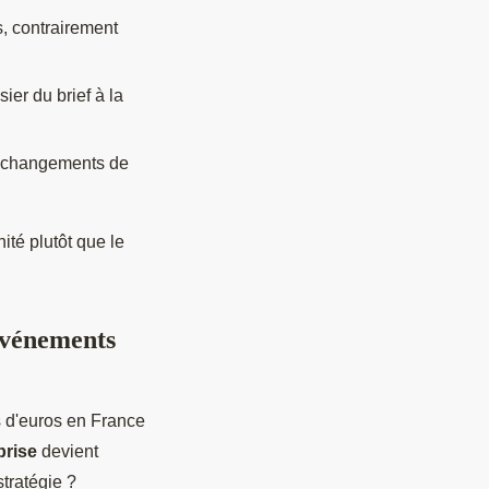
s, contrairement
sier du brief à la
et changements de
ité plutôt que le
'événements
s d'euros en France
prise
devient
tratégie ?