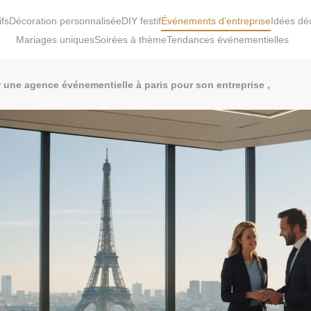
ifs
Décoration personnalisée
DIY festif
Événements d’entreprise
Idées dé
Mariages uniques
Soirées à thème
Tendances événementielles
une agence événementielle à paris pour son entreprise ,