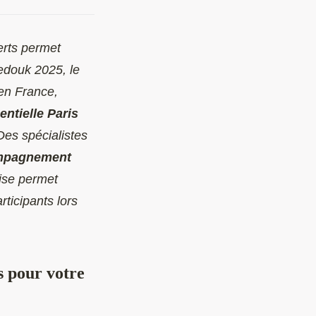
rts permet
Bedouk 2025, le
en France,
ntielle Paris
Des spécialistes
mpagnement
ise permet
rticipants lors
s pour votre