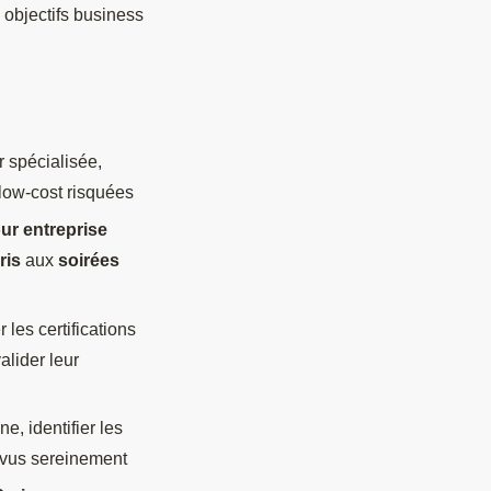
objectifs business
r spécialisée,
low-cost risquées
ur entreprise
ris
aux
soirées
r les certifications
lider leur
ne, identifier les
évus sereinement