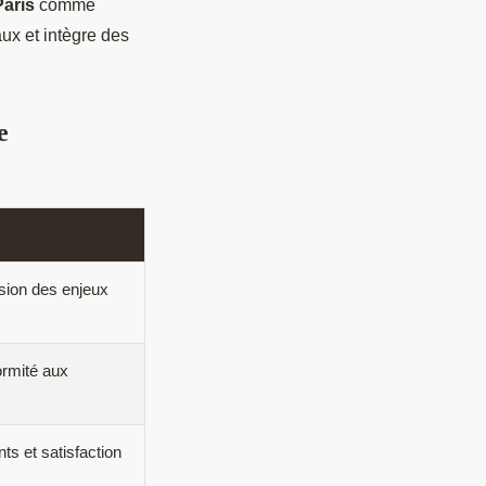
aris
comme
aux et intègre des
e
nsion des enjeux
rmité aux
ts et satisfaction