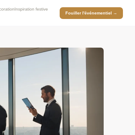
coration
Inspiration festive
Fouiller l'événementiel →